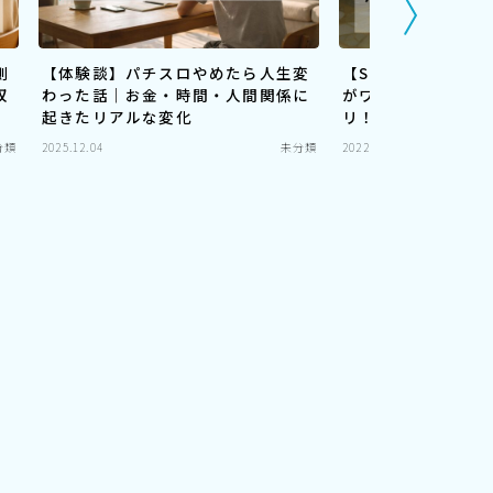
側
【体験談】パチスロやめたら人生変
【SNSで話題！】A
収
わった話｜お金・時間・人間関係に
がワンクリックで出
起きたリアルな変化
リ！Meitu簡単や
分類
2025.12.04
未分類
2022.12.19