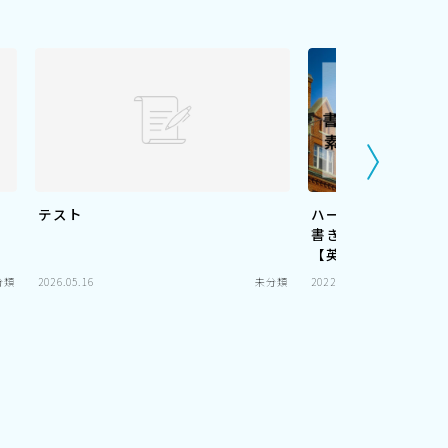
テスト
ハーバード大学図書
書き：20か条の名
【英語付きで紹介】
分類
2026.05.16
未分類
2022.12.24