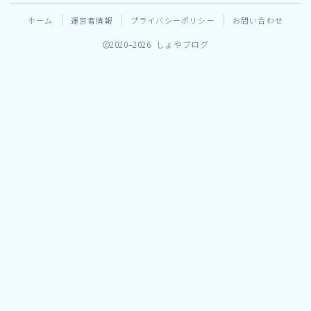
GAME
ホーム
運営者情報
プライバシーポリシー
お問い合わせ
2020–2026 しょやブログ
ペット
食べ物・飲み物
お問い合わせ
運営者情報
Follow Me
プライバシーポリシー