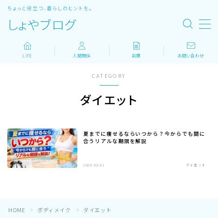
ちょっと役立つ、暮らしのヒントを。
しょやブログ
MENU
LIFE
人間関係
副業
お問い合わせ
ホーム
CATEGORY
LIFE
ダイエット
人間関係
夏までに痩せるならいつから？今からでも間に
合うリアルな期限を解説
副業
2026.03.01
ダイエット
ボディメイク
登山
HOME
ボディメイク
ダイエット
＞
＞