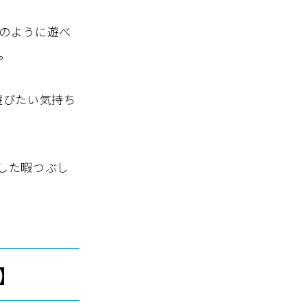
のように遊べ
。
遊びたい気持ち
した暇つぶし
】