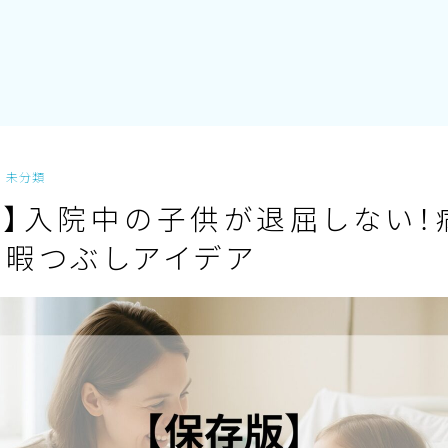
未分類
版】入院中の子供が退屈しない！
る暇つぶしアイデア