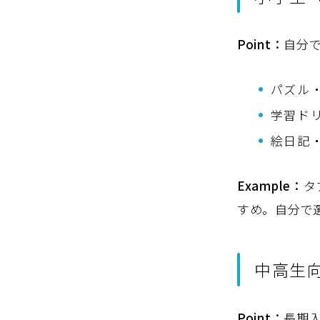
Point：
自分
パズル
学習ド
絵日記
Example：
タ
すめ。自分で
中高生
Point：
長期