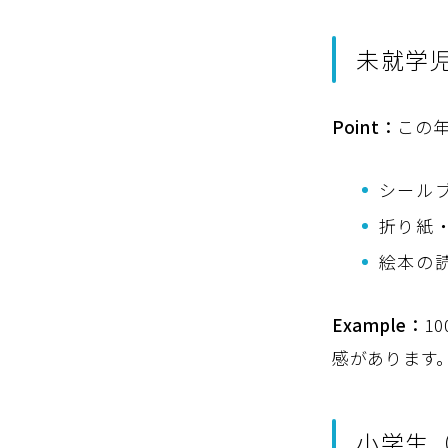
未就学児
Point：
この
シール
折り紙
絵本の
Example：
1
感があります
小学生（