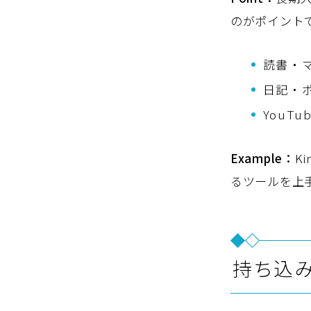
のがポイント
読書・
日記・
YouT
Example：
K
るツールを上
持ち込