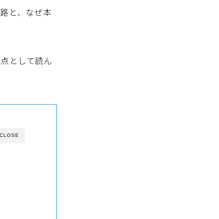
末路と、なぜ本
視点として読ん
CLOSE