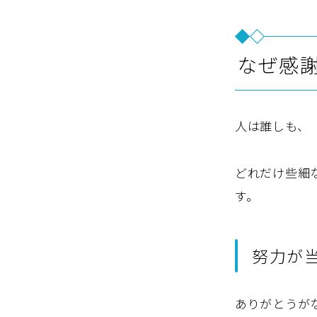
なぜ感
人は誰しも、
どれだけ些細
す。
努力が
ありがとうが