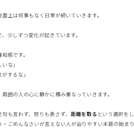
。
表面上は何事もなく日常が続いていきます。
で、少しずつ変化が起きています。
違和感です。
しいな」
気がするな」
、周囲の人の心に静かに積み重なっていきます。
文句も言わず、怒りも表さず、
距離を取る
という選択をし
う・ごめんなさいが言えない人が辿りやすい末路の始ま