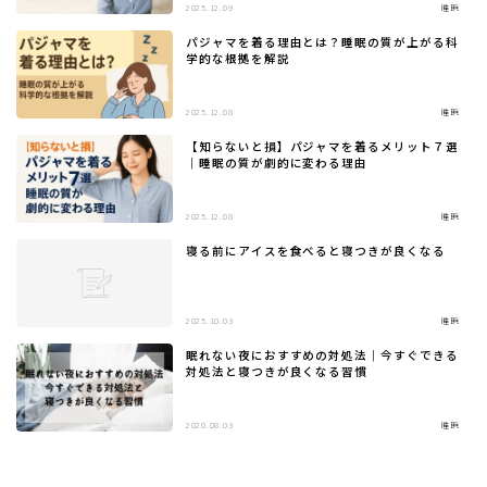
2025.12.09
睡眠
パジャマを着る理由とは？睡眠の質が上がる科
学的な根拠を解説
2025.12.08
睡眠
【知らないと損】パジャマを着るメリット７選
｜睡眠の質が劇的に変わる理由
2025.12.08
睡眠
寝る前にアイスを食べると寝つきが良くなる
2025.10.03
睡眠
眠れない夜におすすめの対処法｜今すぐできる
対処法と寝つきが良くなる習慣
2020.08.03
睡眠
Follow Me