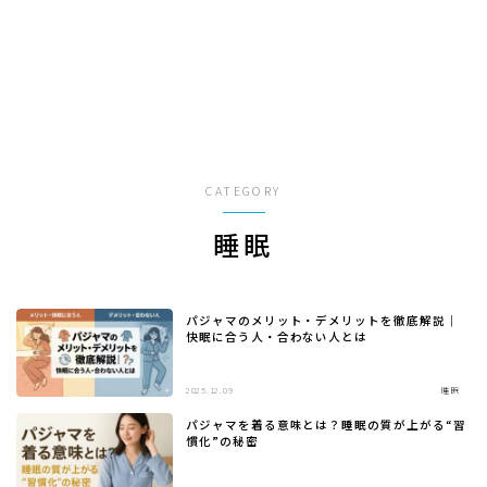
GAME
ペット
食べ物・飲み物
CATEGORY
お問い合わせ
睡眠
運営者情報
パジャマのメリット・デメリットを徹底解説｜
プライバシーポリシー
快眠に合う人・合わない人とは
2025.12.09
睡眠
パジャマを着る意味とは？睡眠の質が上がる“習
慣化”の秘密