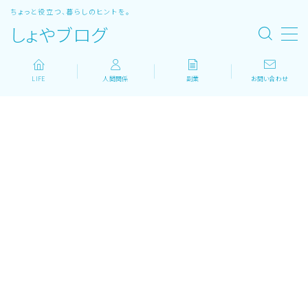
ちょっと役立つ、暮らしのヒントを。
しょやブログ
MENU
LIFE
人間関係
副業
お問い合わせ
ホーム
LIFE
人間関係
副業
ボディメイク
登山