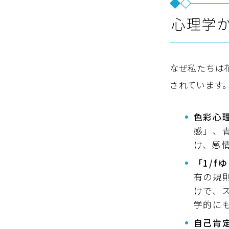
心理学
なぜ私たちは
されています
色彩心
感」、
け、感
「1/f
有の規
けで、
学的に
自己肯