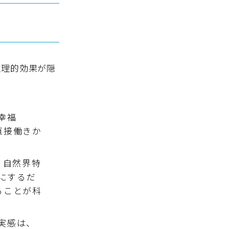
生理的効果が隠
幸福
直接働きか
、自然界特
にするだ
ることが科
実感は、