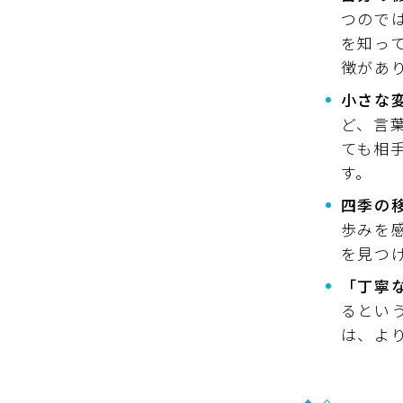
つので
を知っ
徴があ
小さな
ど、言
ても相
す。
四季の
歩みを
を見つ
「丁寧
るとい
は、よ