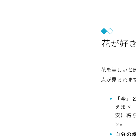
花が好
花を美しいと
点が見られま
「今」
えます
安に縛
す。
自分の