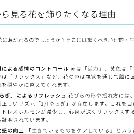
から見る花を飾りたくなる理由
花に惹かれるのでしょうか？そこには驚くべき心理的・
。
理による感情のコントロール
赤は「活力」、黄色は「
青は「リラックス」など、花の色は視覚を通じて脳に
情を穏やかに整えてくれます。
ゆらぎ」によるリフレッシュ
花びらの形や揺れ方には
則正しいリズム「1/fゆらぎ」が存在します。これを目
ストレスホルモンが減少し、心身が深くリラックスす
も証明されています。
定感の向上
「生きているものをケアしている」という