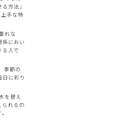
せる方法」
が上手な特
萎れな
関係におい
きる人で
、季節の
毎日に彩り
水を替え
えられるの
す。