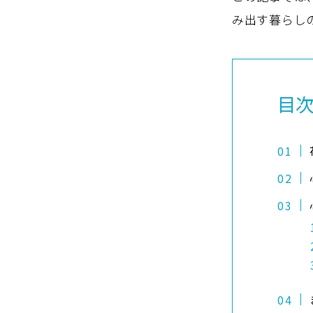
み出す暮らし
目