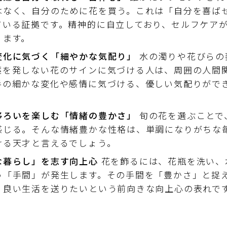
はなく、自分のために花を買う。これは「自分を喜ば
ている証拠です。精神的に自立しており、セルフケア
ります。
変化に気づく「細やかな気配り」
水の濁りや花びらの
葉を発しない花のサインに気づける人は、周囲の人間
手の細かな変化や感情に気づける、優しい気配りがで
移ろいを楽しむ「情緒の豊かさ」
旬の花を選ぶことで
感じる。そんな情緒豊かな性格は、単調になりがちな
ける天才と言えるでしょう。
な暮らし」を志す向上心
花を飾るには、花瓶を洗い、
う「手間」が発生します。その手間を「豊かさ」と捉
り良い生活を送りたいという前向きな向上心の表れで