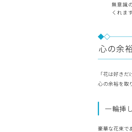
無意識
くれま
心の余
「花は好きだ
心の余裕を取
一輪挿
豪華な花束で