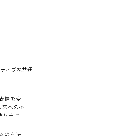
ジティブな共通
表情を変
未来への不
持ち主で
るのを待