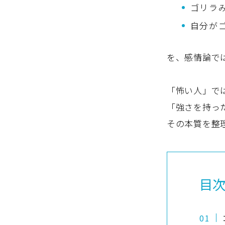
ゴリラ
自分が
を、感情論で
「怖い人」で
「強さを持っ
その本質を整
目