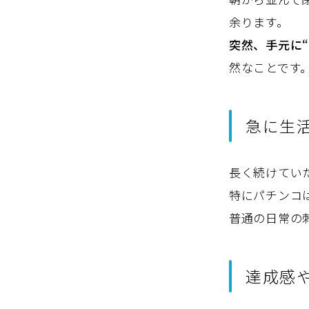
余ります。
突然、手元に
然なことです
急に生
長く続けてい
特にパチンコ
普通の日常の
達成感