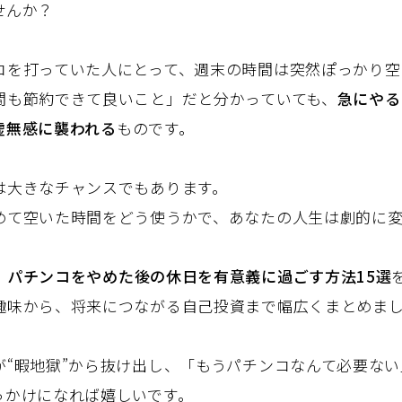
せんか？
コを打っていた人にとって、週末の時間は突然ぽっかり空
間も節約できて良いこと」だと分かっていても、
急にやる
虚無感に襲われる
ものです。
は大きなチャンスでもあります。
めて空いた時間をどう使うかで、あなたの人生は劇的に変
、
パチンコをやめた後の休日を有意義に過ごす方法15選
趣味から、将来につながる自己投資まで幅広くまとめま
が“暇地獄”から抜け出し、「もうパチンコなんて必要な
っかけになれば嬉しいです。