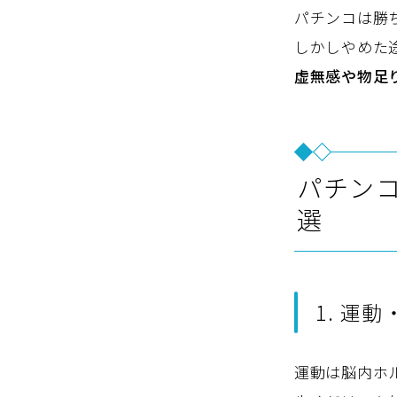
パチンコは勝
しかしやめた
虚無感や物足
パチン
選
1. 運
運動は脳内ホ