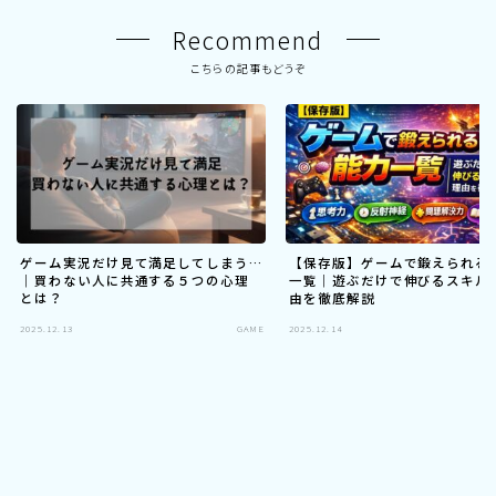
Recommend
こちらの記事もどうぞ
ゲーム実況だけ見て満足してしまう…
【保存版】ゲームで鍛えられる
｜買わない人に共通する５つの心理
一覧｜遊ぶだけで伸びるスキル
とは？
由を徹底解説
2025.12.13
GAME
2025.12.14