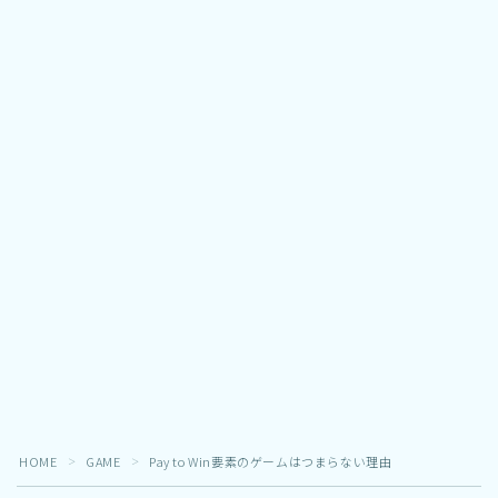
HOME
GAME
Pay to Win要素のゲームはつまらない理由
＞
＞