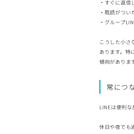
・すぐに返信
・既読がつい
・グループLI
こうした小さ
あります。特
傾向がありま
常につ
LINEは便
休日や夜でも