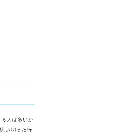
い
じる人は多いか
思い切った行