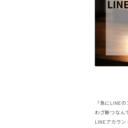
「急にLIN
わざ断つなん
LINEアカ