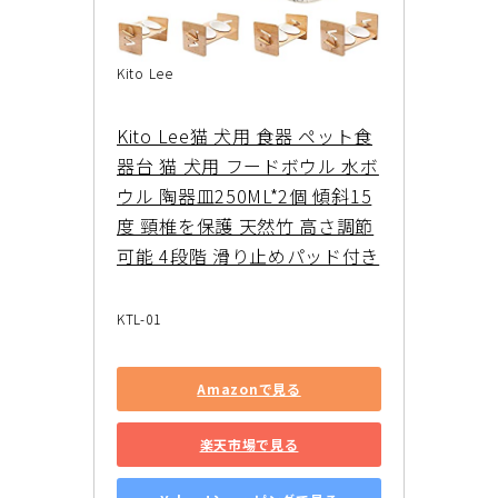
Kito Lee
Kito Lee猫 犬用 食器 ペット食
器台 猫 犬用 フードボウル 水ボ
ウル 陶器皿250ML*2個 傾斜15
度 頸椎を保護 天然竹 高さ調節
可能 4段階 滑り止めパッド付き
KTL-01
Amazonで見る
楽天市場で見る