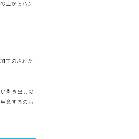
その上からハン
ト加工のされた
ない剥き出しの
を用意するのも