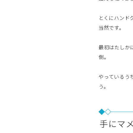
とくにハンド
当然です。
最初はたしか
倒。
やっているう
う。
手にマ