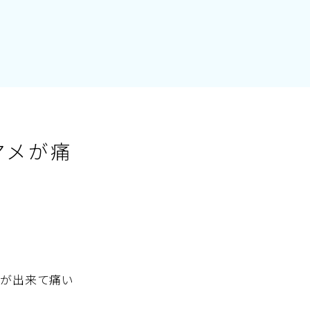
マメが痛
メが出来て痛い