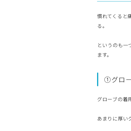
慣れてくると
る。
というのも一
ます。
①グロ
グローブの着
あまりに厚い