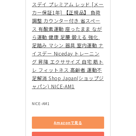
スデイ プレミアム レッド [メー
カー保証1年] 【正規品】 負荷
調整 カウンター付き 省スペー
ス 有酸素運動 座ったまま なが
ら運動 健康 足腰 鍛える 強化 
足踏み マシン 器具 室内運動 ナ
イスデー Niceday トレーニン
グ 昇降 エクササイズ 自宅 筋ト
レ フィットネス 高齢者 運動不
足解消 Shop Japan(ショップジ
ャパン) NICE-AM1
NICE-AM1
Amazonで見る