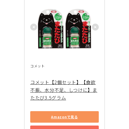
コメット
コメット【2個セット】【食欲
不振、水分不足、しつけに】ま
たたび3.5グラム
Amazonで見る