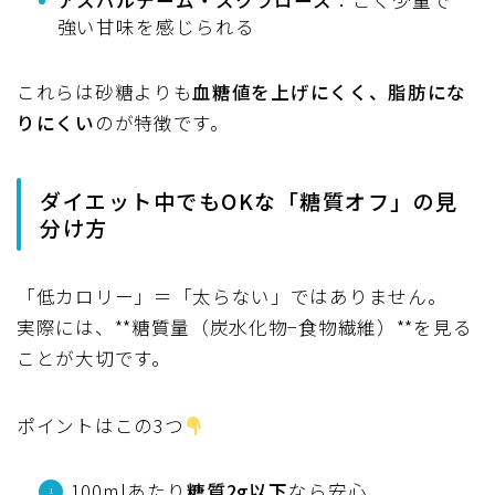
アスパルテーム・スクラロース
：ごく少量で
強い甘味を感じられる
これらは砂糖よりも
血糖値を上げにくく、脂肪にな
りにくい
のが特徴です。
ダイエット中でもOKな「糖質オフ」の見
分け方
「低カロリー」＝「太らない」ではありません。
実際には、**糖質量（炭水化物−食物繊維）**を見る
ことが大切です。
ポイントはこの3つ
100mlあたり
糖質2g以下
なら安心