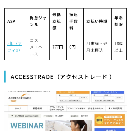
最低
振込
得意ジャ
年齢
ASP
支払
手数
支払い時期
ンル
制限
額
料
コス
afb（ア
月末締・翌
18歳
メ・ヘ
777円
0円
フィb）
月末振込
以上
ルス
ACCESSTRADE（アクセストレード ）