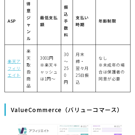
得
振
意
込
ジ
最低支払
支払い
ASP
手
年齢制限
ャ
額
時期
数
ン
料
ル
楽
30
月末
天
3001円
なし
楽天ア
〜
締・
取
※楽天キ
※未成年の場
フィリ
25
翌々月
扱
ャッシュ
合は保護者の
エイト
0
25日振
商
は1円〜
同意が必要
円
込
品
ValueCommerce（バリューコマース）