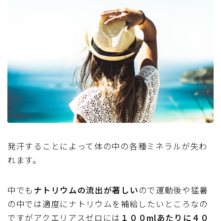
発汗することによって体の中の
各種ミネラルが失わ
れます。
中でも
ナトリウムの流出が著しい
ので運動後や猛暑
の中では適度にナトリウムを補給したいところなの
ですがアクエリアスゼロには
１００mlあたりに４０