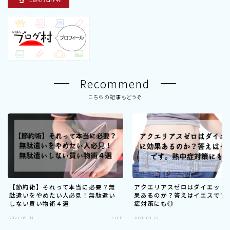
Recommend
こちらの記事もどうぞ
【節約術】それって本当に必要？無
アクエリアスゼロはダイエット
駄遣いをやめたい人必見！無駄遣い
果あるのか？答えはイエスです
しない買い物術４選
症対策にも◎
2021.09.01
LIFE
2020.08.22