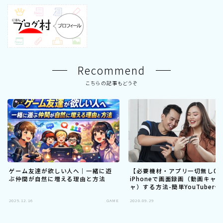
Recommend
こちらの記事もどうぞ
ゲーム友達が欲しい人へ｜一緒に遊
【必要機材・アプリ一切無し0
ぶ仲間が自然に増える理由と方法
iPhoneで画面録画（動画キャ
ャ）する方法-簡単YouTuber
ー
2025.12.16
GAME
2020.09.29