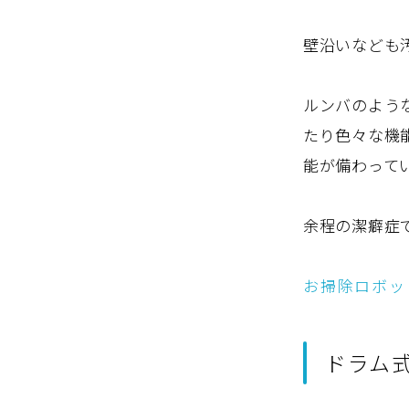
壁沿いなども
ルンバのよう
たり色々な機
能が備わって
余程の潔癖症
お掃除ロボッ
ドラム