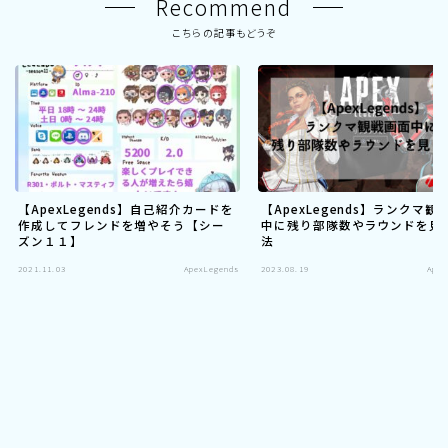
Recommend
こちらの記事もどうぞ
【ApexLegends】自己紹介カードを
【ApexLegends】ランクマ観
作成してフレンドを増やそう【シー
中に残り部隊数やラウンドを見
ズン１１】
法
2021.11.03
ApexLegends
2023.08.19
Apex